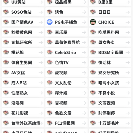
UU黄站
极品媚黑
B里B里
SOSO色站
诱色
日日日
国产情色AV
PG电子捕鱼
CHOICE
秒播黄色网
享乐屋
吃瓜黑料网
司机研究所
草莓免费导航
母女失贞
桃花坞
CelebStrip
BDSM字母圈
体育生男同
色情TV
快活林
AV女优
虎视频
熟女研究所
成人B站
父女乱伦
暗网小女孩
性感熟女
榨汁姬
不良小说
淫淫网
杏视频
文丽视频
花儿影视
色欲文爱
别停别停
台灣外送茶論壇
FC2情报网
十万部毛片
小丑日日撸
onlyfans18
妖涩梨导航