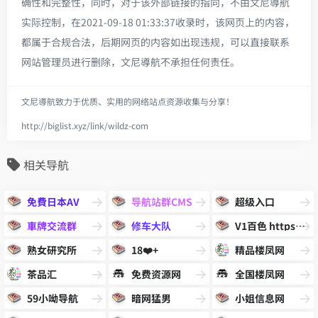
确性和完整性，同时，对于该外部链接的指向，不由文尼導航
实际控制，在2021-09-18 01:33:37收录时，该网页上的内容，
都属于合规合法，后期网页的内容如出现违规，可以直接联系
网站管理员进行删除，文尼導航不承担任何责任。
文尼導航致力于优质、实用的网络站点资源收集与分享！
http://biglist.xyz/link/wildz-com
相关导航
免費日本AV
导航站群CMS
超级入口
車牌交流群
修车大队
V1百色 https://www.v1bs.vip
熟女研究所
18❤️+
精品楼凤网
茶品汇
免费资源网
全国楼凤网
59小呦导航
暗网猛男
小姐信息网