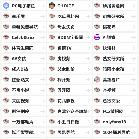
PG电子捕鱼
CHOICE
秒播黄色网
享乐屋
吃瓜黑料网
司机研究所
草莓免费导航
母女失贞
桃花坞
CelebStrip
BDSM字母圈
Ai脱衣
体育生男同
色情TV
快活林
AV女优
虎视频
熟女研究所
成人B站
父女乱伦
暗网小女孩
性感熟女
榨汁姬
高级看片
不良小说
淫淫网
杏视频
文丽视频
花儿影视
色欲文爱
别停别停
台灣外送茶論壇
FC2情报网
十万部毛片
小丑日日撸
onlyfans18
妖涩梨导航
思思导航
1024福利导航