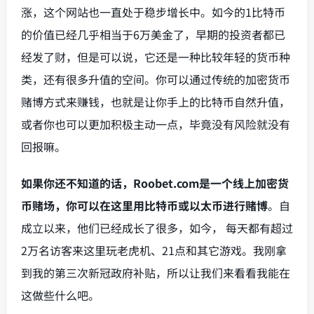
涨，这个网站也一直处于稳步增长中。如今的1比特币
的价值已经几乎相当于6万美金了，早期的投资者都已
经发了财，但是可以说，它还是一种比较年轻的货币种
类，还有很多升值的空间。你可以通过传统的加密货币
赌博方式来赚钱，也就是让你手上的比特币自然升值，
或者你也可以更加积极主动一点，毕竟没有风险就没有
回报嘛。
如果你还不知道的话，Roobet.com是一个线上加密货
币赌场，你可以在这里用比特币或以太币进行赌博
。自
成立以来，他们已经成长了很多，如今， 每天都有超过
2万名访客来这里玩老虎机、21点和其它游戏。我刚拿
到我的第三次新冠政府补贴，所以让我们来看看我能在
这做些什么吧。