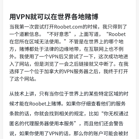
用VPN就可以在世界各地赌博
当我第一次尝试打开Roobet.com的时候，我只得到了
一个道歉信息。“不好意思”，上面写道，“Roobet
在您所在区域无法使用。”不管是在世界上的哪个地
方，赌博都处于法律的边缘地带，在互联网上也不例
外。我使用了一个VPN后又尝试了一下，这次成功地进
入了网站，但是浏览了一会之后链接就又中断了。在我
选择了一个位于加拿大的VPN服务器之后，我终于打开
了这个网站。
从技术上讲，只有当你位于世界上的某些特定区域的时
候才能在Roobet上赌博。如果你仔细查看他们的服务
条款的话，你就会找到相关的规定，比如“你无权通过
匿名的代理服务器使用本服务”，而且他们还会警告
说，如果你使用了VPN的话，那么你的账户可能会被封