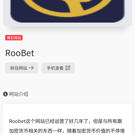
博彩网站
RooBet
前往网站
手机查看
网站介绍
Roobet这个网站已经运营了好几年了，但是与所有跟
加密货币相关的东西一样，随着加密货币价值的不停增