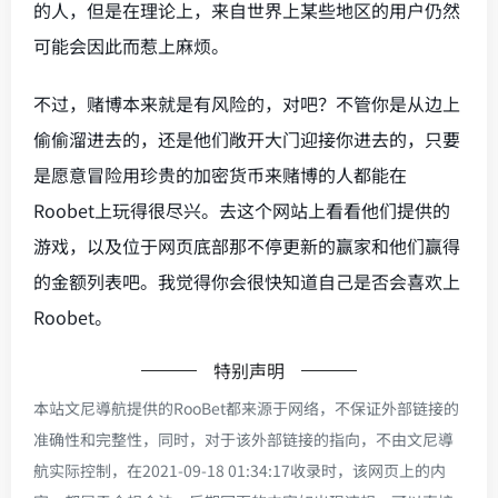
的人，但是在理论上，来自世界上某些地区的用户仍然
可能会因此而惹上麻烦。
不过，赌博本来就是有风险的，对吧？不管你是从边上
偷偷溜进去的，还是他们敞开大门迎接你进去的，只要
是愿意冒险用珍贵的加密货币来赌博的人都能在
Roobet上玩得很尽兴。去这个网站上看看他们提供的
游戏，以及位于网页底部那不停更新的赢家和他们赢得
的金额列表吧。我觉得你会很快知道自己是否会喜欢上
Roobet。
特别声明
本站文尼導航提供的RooBet都来源于网络，不保证外部链接的
准确性和完整性，同时，对于该外部链接的指向，不由文尼導
航实际控制，在2021-09-18 01:34:17收录时，该网页上的内