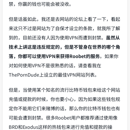
禁，你赢的钱也可能会被没收。
但是话虽如此，我还是去网站的论坛上看了一下，看起
来这只不过是网站为了自保才设立的条款，就我所了解
到的，目前还没有人因为使用VPN而遭到封禁。
虽然从
技术上讲这是违反规定的，但是不管身在世界的哪个角
落，你都可以使用VPN来获得Roobet的服务
。如果你
对如何使用VPN不是很熟悉的话，请查看我在
ThePornDude上设立的最佳VPN网站列表。
但是，当使用某个知名的流行比特币钱包来给这个网站
充值或提款的时候，你也要小心，因为如果这些钱包规
定你不能用它们来赌博的话，那么你的比特币钱包也有
可能会遭到封禁。很多Roobet用户都推荐通过使用像
BRD和Exodus这样的热钱包来进行充值和提款的操