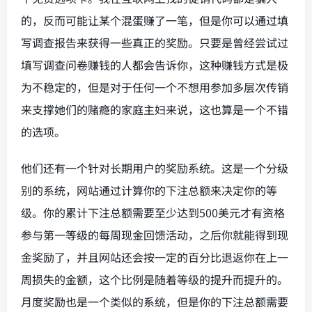
的，反而可能让某个混蛋赚了一笔，但是你可以通过填
写调查报告来获得一些真正的奖励。只要是曾经尝试过
填写调查问卷赚钱的人都会告诉你，这种赚钱方式是极
为不稳定的，但是对于任何一个不想用参加多层次传销
来支撑她们的赌瘾的家庭主妇来说，这也算是一个不错
的选项。
他们还有一个针对长期用户的奖励系统。这是一个分级
别的系统，网站通过计算你的下注总额来决定你的等
级。你的累计下注总额需要至少达到500美元才有资格
参与第一等级的每周现金回馈活动，之后你就能得到现
金奖励了，并且网站还会按一定的百分比退返你在上一
周损失的金额，这个比例是随着等级的提升而提升的。
月度奖励也是一个类似的系统，但是你的下注总额需要