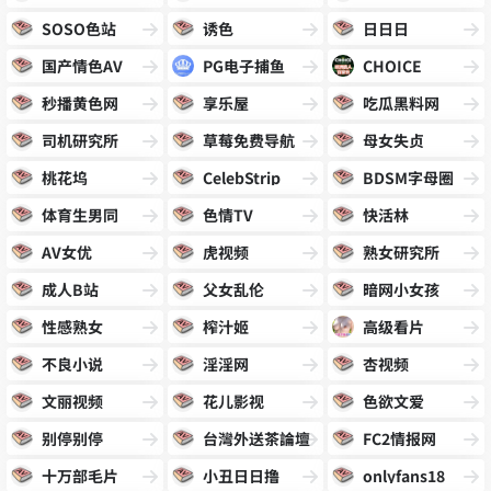
SOSO色站
诱色
日日日
国产情色AV
PG电子捕鱼
CHOICE
秒播黄色网
享乐屋
吃瓜黑料网
司机研究所
草莓免费导航
母女失贞
桃花坞
CelebStrip
BDSM字母圈
体育生男同
色情TV
快活林
AV女优
虎视频
熟女研究所
成人B站
父女乱伦
暗网小女孩
性感熟女
榨汁姬
高级看片
不良小说
淫淫网
杏视频
文丽视频
花儿影视
色欲文爱
别停别停
台灣外送茶論壇
FC2情报网
十万部毛片
小丑日日撸
onlyfans18