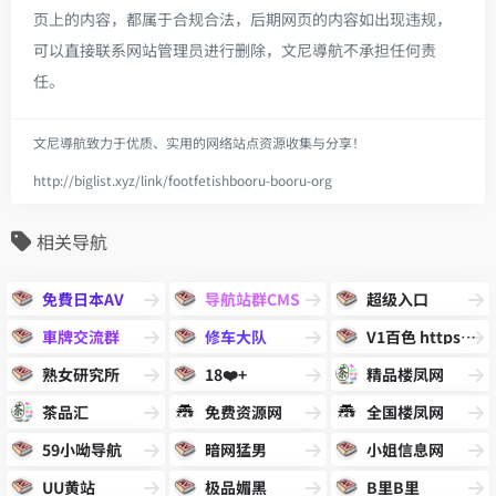
页上的内容，都属于合规合法，后期网页的内容如出现违规，
可以直接联系网站管理员进行删除，文尼導航不承担任何责
任。
文尼導航致力于优质、实用的网络站点资源收集与分享！
http://biglist.xyz/link/footfetishbooru-booru-org
相关导航
免費日本AV
导航站群CMS
超级入口
車牌交流群
修车大队
V1百色 https://www.v1bs.vip
熟女研究所
18❤️+
精品楼凤网
茶品汇
免费资源网
全国楼凤网
59小呦导航
暗网猛男
小姐信息网
UU黄站
极品媚黑
B里B里