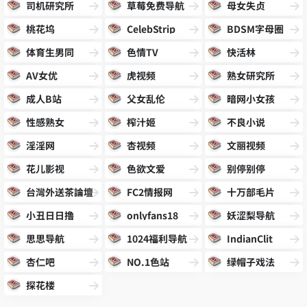
司机研究所
草莓免费导航
母女失贞
桃花坞
CelebStrip
BDSM字母圈
体育生男同
色情TV
快活林
AV女优
虎视频
熟女研究所
成人B站
父女乱伦
暗网小女孩
性感熟女
榨汁姬
不良小说
淫淫网
杏视频
文丽视频
花儿影视
色欲文爱
别停别停
台灣外送茶論壇
FC2情报网
十万部毛片
小丑日日撸
onlyfans18
妖涩梨导航
思思导航
1024福利导航
IndianClit
杏仁吧
NO.1色站
绿帽子戏法
探花楼