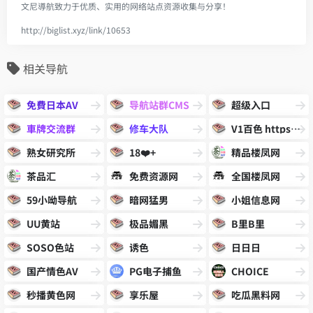
文尼導航致力于优质、实用的网络站点资源收集与分享！
http://biglist.xyz/link/10653
相关导航
免費日本AV
导航站群CMS
超级入口
車牌交流群
修车大队
V1百色 https://www.v1bs.vip
熟女研究所
18❤️+
精品楼凤网
茶品汇
免费资源网
全国楼凤网
59小呦导航
暗网猛男
小姐信息网
UU黄站
极品媚黑
B里B里
SOSO色站
诱色
日日日
国产情色AV
PG电子捕鱼
CHOICE
秒播黄色网
享乐屋
吃瓜黑料网