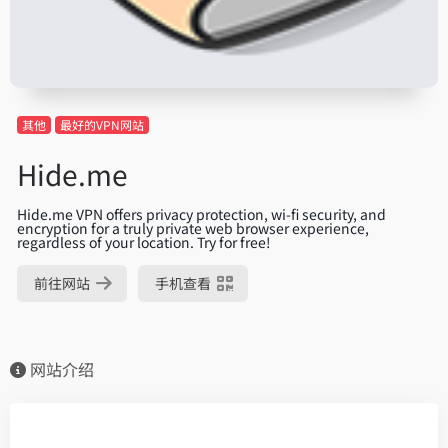
其他
最好的VPN网站
Hide.me
Hide.me VPN offers privacy protection, wi-fi security, and
encryption for a truly private web browser experience,
regardless of your location. Try for free!
前往网站
手机查看
网站介绍